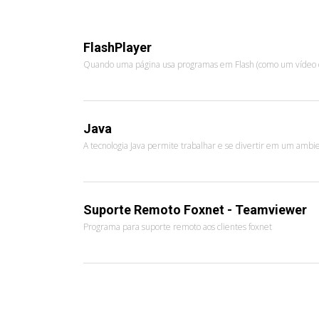
FlashPlayer
Quando uma página usa programas em Flash (como um vídeo d
Java
A tecnologia Java permite trabalhar e se divertir em um amb
Suporte Remoto Foxnet - Teamviewer
Programa para suporte remoto aos clientes foxnet